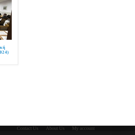
ική
024)
Contact Us
About Us
My account