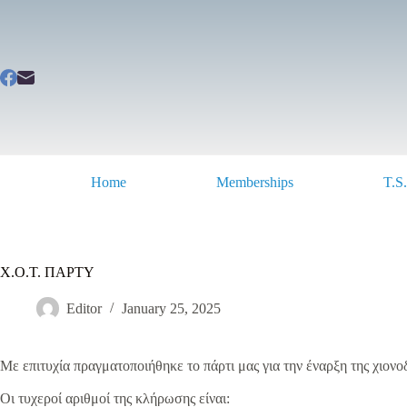
Skip
to
content
Home
Memberships
T.S
X.O.T. ΠΑΡΤΥ
Editor
January 25, 2025
Με επιτυχία πραγματοποιήθηκε το πάρτι μας για την έναρξη της χιονο
Οι τυχεροί αριθμοί της κλήρωσης είναι: